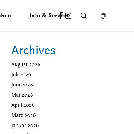
facebook
instagram
search
chen
Info & Service
Archives
Schlechtwetter-Tipps
täten
Winter Aktivitäten
Donaubergland
inden
In der Nähe
Business
Langlauf
August 2026
Lieblingsplätze
en
Skifahren
Wirtschaftsfaktor
Juli 2026
Anfahrt
-Stories
Tourismus
Juni 2026
Rezepte
Partner & Sponsoren
ekte
Wegepatenschaft für
Mai 2026
Premiumwege
April 2026
März 2026
ouren
Januar 2026