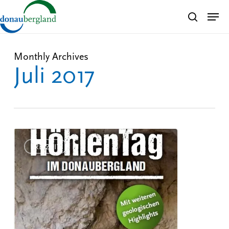
Skip
Men
search
to
Close
main
Menu
content
Monthly Archives
Juli 2017
Höhlentag
im
FREIZEIT
Donaubergland