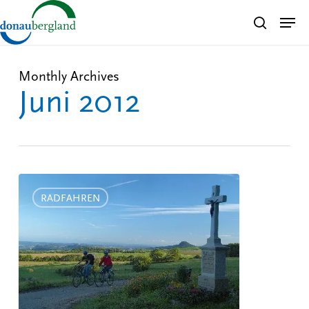
Skip
Men
search
to
Close
main
Menu
content
Monthly Archives
Juni 2012
Radvergnügen
im
RADFAHREN
Donaubergland