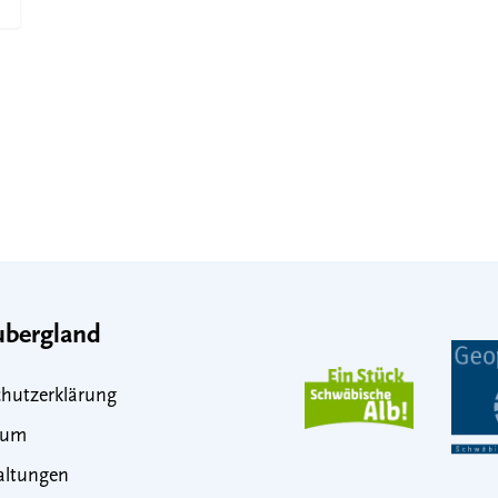
bergland
hutzerklärung
sum
altungen