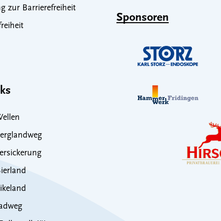
g zur Barrierefreiheit
Sponsoren
freiheit
nks
ellen
erglandweg
rsickerung
ierland
ikeland
adweg