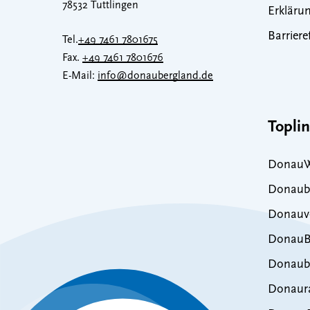
78532 Tuttlingen
Erklärun
Barriere
Tel.
+49 7461 7801675
Fax.
+49 7461 7801676
E-Mail:
info@donaubergland.de
Topli
DonauW
Donaub
Donauve
DonauB
Donaub
Donaur