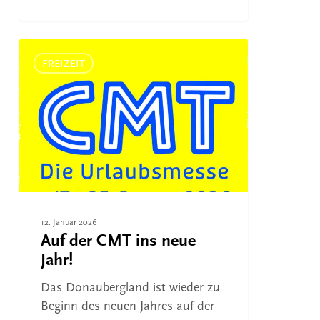
Auf
der
FREIZEIT
CMT
ins
neue
Jahr!
12. Januar 2026
Auf der CMT ins neue
Jahr!
Das Donaubergland ist wieder zu
Beginn des neuen Jahres auf der