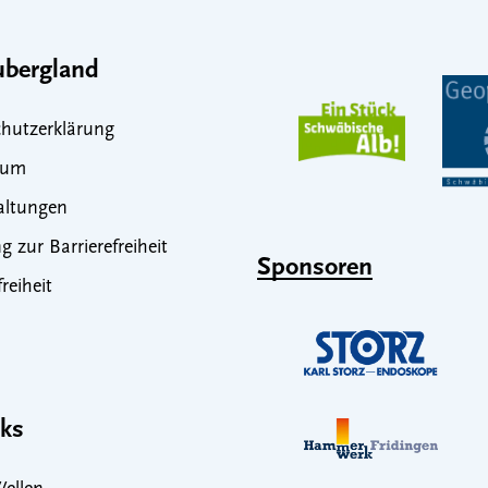
bergland
hutzerklärung
sum
altungen
g zur Barrierefreiheit
Sponsoren
freiheit
nks