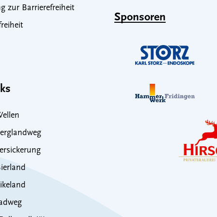
g zur Barrierefreiheit
Sponsoren
freiheit
nks
ellen
erglandweg
rsickerung
ierland
ikeland
adweg