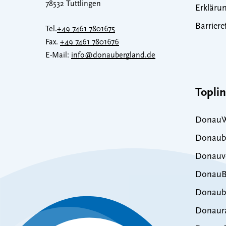
78532 Tuttlingen
Erklärun
Barriere
Tel.
+49 7461 7801675
Fax.
+49 7461 7801676
E-Mail:
info@donaubergland.de
Topli
DonauW
Donaub
Donauve
DonauB
Donaub
Donaur