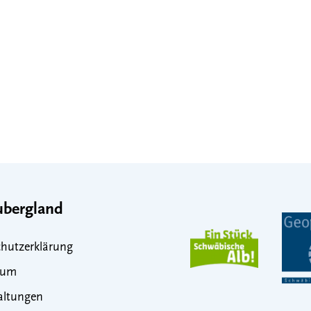
bergland
hutzerklärung
sum
altungen