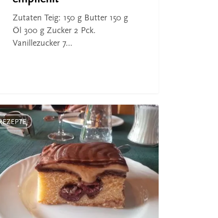
Zutaten Teig: 150 g Butter 150 g
Öl 300 g Zucker 2 Pck.
Vanillezucker 7…
pt
REZEPTE
haus
-
erg
lie
uardt