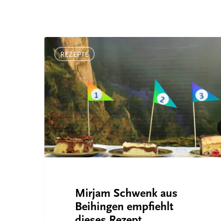
Mirjam
Schwenk
REZEPTE
aus
Beihingen
empfiehlt
dieses
Rezept
Mirjam Schwenk aus
Beihingen empfiehlt
dieses Rezept