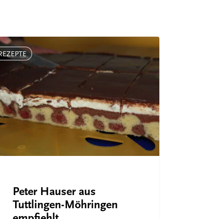
r
er
REZEPTE
lingen-
ringen
iehlt
Peter Hauser aus
Tuttlingen-Möhringen
empfiehlt