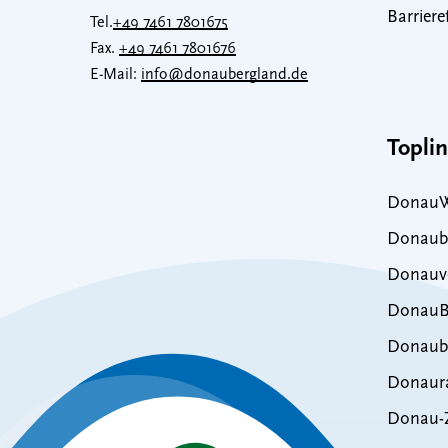
Barriere
Tel.
+49 7461 7801675
Fax.
+49 7461 7801676
E-Mail:
info@donaubergland.de
Topli
DonauW
Donaub
Donauve
DonauB
Donaub
Donaur
Donau-Z