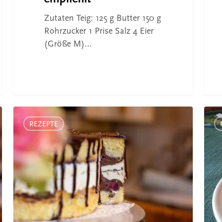
Zutaten Teig: 125 g Butter 150 g
Rohrzucker 1 Prise Salz 4 Eier
(Größe M)…
Claudis
Reze
Donauwellen-
aus
REZEPTE
Torte
dem
im
Gast
Café
Rose
Augenblicke
Rußb
von
Fami
Marq