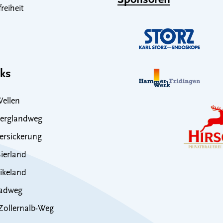
Sponsoren
freiheit
nks
ellen
erglandweg
rsickerung
ierland
ikeland
adweg
ollernalb-Weg