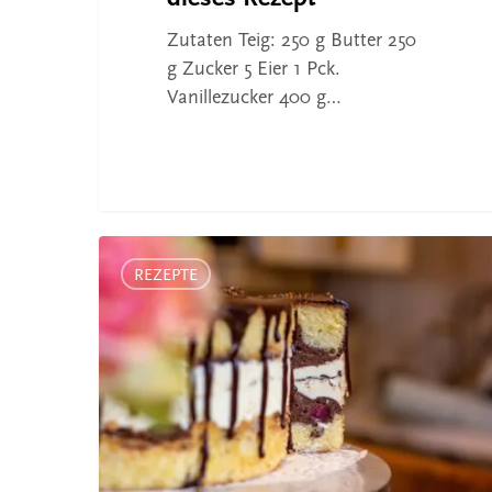
Zutaten Teig: 250 g Butter 250
g Zucker 5 Eier 1 Pck.
Vanillezucker 400 g…
Janina
Schneck
REZEPTE
aus
Denkingen
(damals
12
Jahre)
empfiehlt