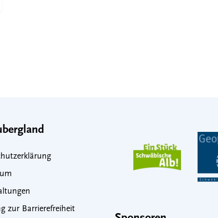
bergland
hutzerklärung
sum
altungen
g zur Barrierefreiheit