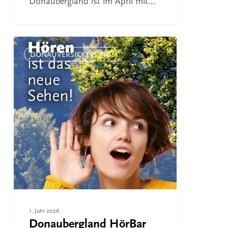
Donaubergland ist im April mit…
Donaubergland
HörBar
DONAUVERSICKERUNG
kommt
1. Juni 2026
Donaubergland HörBar