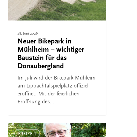
Baustein
für
das
Donaubergland
28. Juni 2026
Neuer Bikepark in
Mühlheim – wichtiger
Baustein für das
Donaubergland
Im Juli wird der Bikepark Mühleim
am Lippachtalspielplatz offiziell
eröffnet. Mit der feierlichen
Eröffnung des…
111
Orte
FREIZEIT