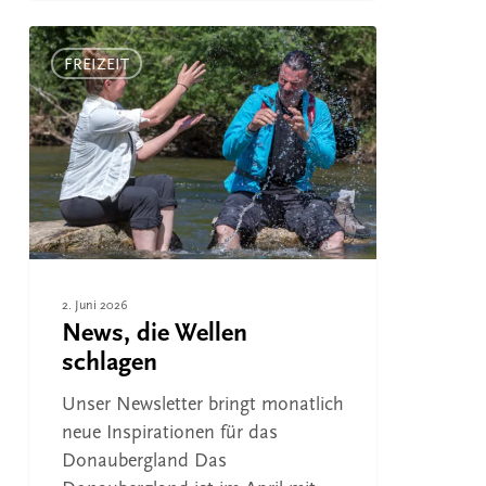
News,
die
FREIZEIT
Wellen
schlagen
2. Juni 2026
News, die Wellen
schlagen
Unser Newsletter bringt monatlich
neue Inspirationen für das
Donaubergland Das