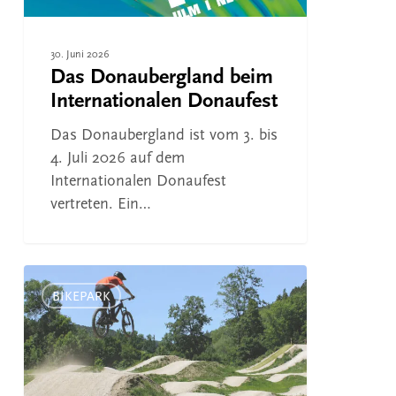
30. Juni 2026
Das Donaubergland beim
Internationalen Donaufest
Das Donaubergland ist vom 3. bis
4. Juli 2026 auf dem
Internationalen Donaufest
vertreten. Ein…
Neuer
Bikepark
BIKEPARK
in
Mühlheim
–
wichtiger