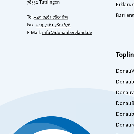
78532 Tuttlingen
Erklärun
Barriere
Tel.
+49 7461 7801675
Fax.
+49 7461 7801676
E-Mail:
info@donaubergland.de
Topli
DonauW
Donaub
Donauve
DonauB
Donaub
Donaur