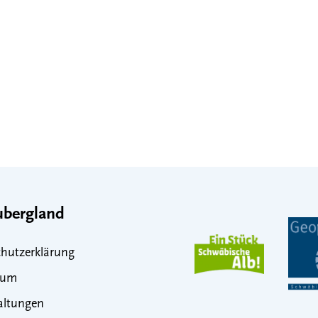
bergland
hutzerklärung
sum
altungen