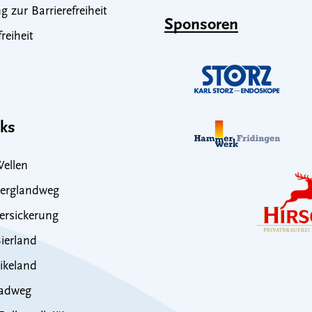
g zur Barrierefreiheit
Sponsoren
freiheit
nks
ellen
erglandweg
rsickerung
ierland
ikeland
adweg