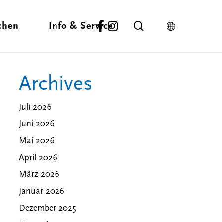
facebook
instagram
search
chen
Info & Service
Archives
Schlechtwetter-Tipps
täten
Winter Aktivitäten
Donaubergland
inden
In der Nähe
Business
Langlauf
Juli 2026
Lieblingsplätze
en
Skifahren
Wirtschaftsfaktor
Juni 2026
Anfahrt
-Stories
Tourismus
Mai 2026
Rezepte
Partner & Sponsoren
ekte
Wegepatenschaft für
April 2026
Premiumwege
März 2026
Januar 2026
ouren
Dezember 2025