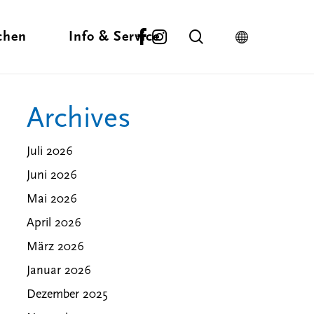
facebook
instagram
search
chen
Info & Service
Archives
Schlechtwetter-Tipps
täten
Winter Aktivitäten
Donaubergland
inden
In der Nähe
Business
Langlauf
Juli 2026
Lieblingsplätze
en
Skifahren
Wirtschaftsfaktor
Juni 2026
Anfahrt
-Stories
Tourismus
Mai 2026
Rezepte
Partner & Sponsoren
ekte
Wegepatenschaft für
April 2026
Premiumwege
März 2026
Januar 2026
ouren
Dezember 2025