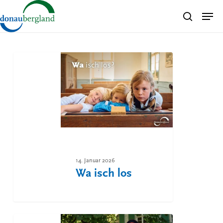
Skip
Men
search
to
Close
main
Menu
content
Wa
isch
los
14. Januar 2026
Wa isch los
Obacht