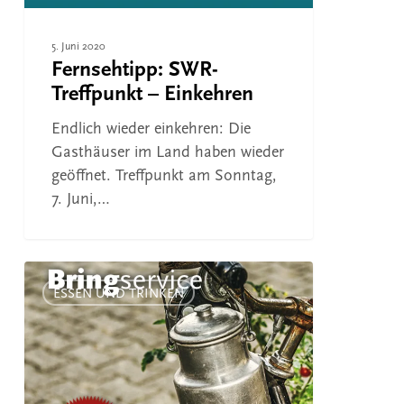
5. Juni 2020
Fernsehtipp: SWR-
Treffpunkt – Einkehren
Endlich wieder einkehren: Die
Gasthäuser im Land haben wieder
geöffnet. Treffpunkt am Sonntag,
7. Juni,…
Gastronomen
kochen
ESSEN UND TRINKEN
für
uns