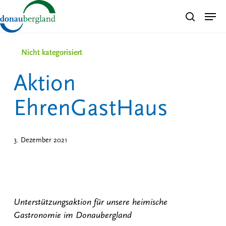
Skip
Men
search
to
Close
main
Menu
content
Nicht kategorisiert
Aktion
EhrenGastHaus
3. Dezember 2021
Unterstützungsaktion für unsere heimische
Gastronomie im Donaubergland