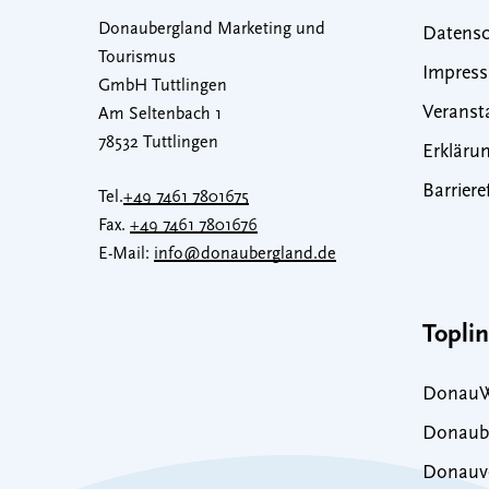
Donaubergland Marketing und
Datensc
Tourismus
Impres
GmbH Tuttlingen
Veranst
Am Seltenbach 1
78532 Tuttlingen
Erklärun
Barriere
Tel.
+49 7461 7801675
Fax.
+49 7461 7801676
E-Mail:
info@donaubergland.de
Topli
DonauW
Donaub
Donauve