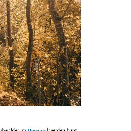
aubwälder im
Donautal
werden bunt