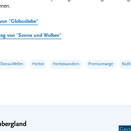
enen.
 von "Globusliebe"
rag von "Sonne und Wolken"
DonauWellen
Herbst
Herbstwandern
Premiumwege
Radf
bergland