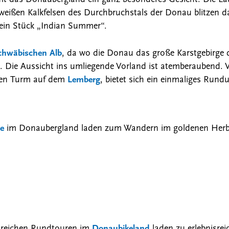
weißen Kalkfelsen des Durchbruchstals der Donau blitzen d
 ein Stück „Indian Summer“.
chwäbischen Alb
, da wo die Donau das große Karstgebirge d
. Die Aussicht ins umliegende Vorland ist atemberaubend.
nen Turm auf dem
Lemberg
, bietet sich ein einmaliges Ru
e
im Donaubergland laden zum Wandern im goldenen Herbst
lreichen Rundtouren im
Donaubikeland
laden zu erlebnisrei