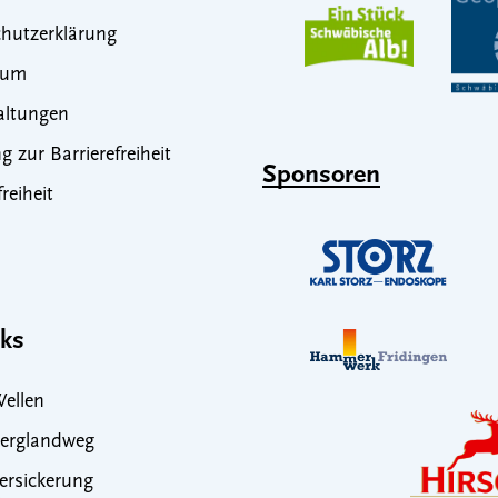
hutzerklärung
sum
altungen
g zur Barrierefreiheit
Sponsoren
freiheit
nks
ellen
erglandweg
rsickerung