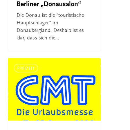
Berliner „Donausalon“
Die Donau ist die "touristische
Hauptschlager" im
Donaubergland. Deshalb ist es
klar, dass sich die…
Auf
der
FREIZEIT
CMT
ins
neue
Jahr!