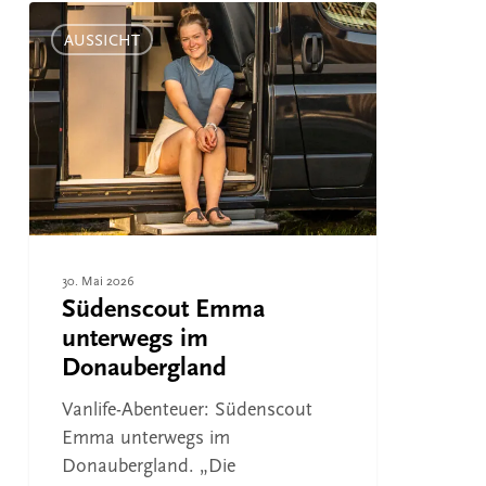
Südenscout
Emma
AUSSICHT
unterwegs
im
Donaubergland
30. Mai 2026
Südenscout Emma
unterwegs im
Donaubergland
Vanlife-Abenteuer: Südenscout
Emma unterwegs im
Donaubergland. „Die