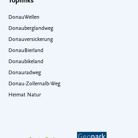
Toplinks
DonauWellen
Donauberglandweg
Donauversickerung
DonauBierland
Donaubikeland
Donauradweg
Donau-Zollernalb-Weg
Heimat Natur