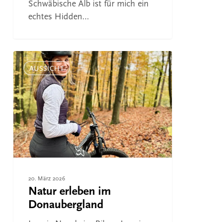
Schwäbische Alb ist für mich ein
echtes Hidden…
Natur
erleben
AUSSICHT
im
Donaubergland
20. März 2026
Natur erleben im
Donaubergland