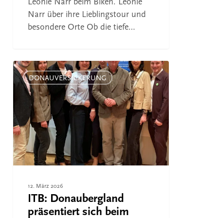
Leonie Narr beim Biken. Leonie
Narr über ihre Lieblingstour und
besondere Orte Ob die tiefe…
ITB:
Donaubergland
DONAUVERSICKERUNG
präsentiert
sich
beim
Berliner
„Donausalon“
12. März 2026
ITB: Donaubergland
präsentiert sich beim