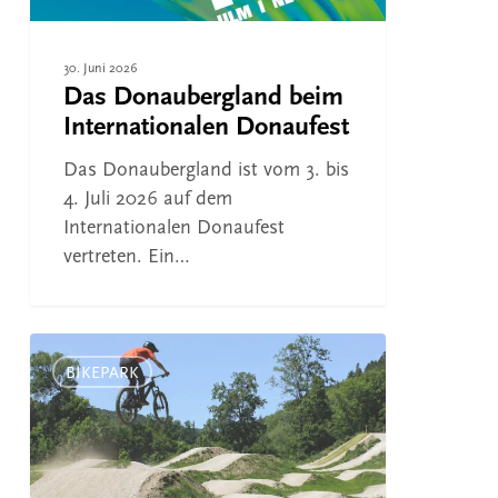
30. Juni 2026
Das Donaubergland beim
Internationalen Donaufest
Das Donaubergland ist vom 3. bis
4. Juli 2026 auf dem
Internationalen Donaufest
vertreten. Ein…
Neuer
Bikepark
BIKEPARK
in
Mühlheim
–
wichtiger