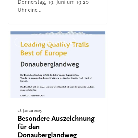
Donnerstag, 19. Juni um 19.20
Uhr eine…
Besondere
Auszeichnung
HINWEISE WANDERWEGE
für
den
Donauberglandweg
28. Januar 2025
Besondere Auszeichnung
für den
Donauberglandweg