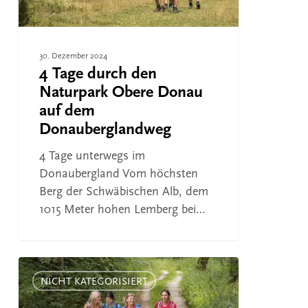
auf
dem
Donauberglandweg
30. Dezember 2024
4 Tage durch den
Naturpark Obere Donau
auf dem
Donauberglandweg
4 Tage unterwegs im
Donaubergland Vom höchsten
Berg der Schwäbischen Alb, dem
1015 Meter hohen Lemberg bei…
Der
Donauberglandweg
NICHT KATEGORISIERT
als