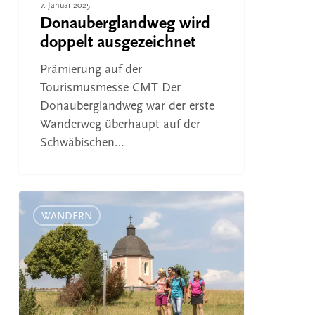
7. Januar 2025
Donauberglandweg wird
doppelt ausgezeichnet
Prämierung auf der
Tourismusmesse CMT Der
Donauberglandweg war der erste
Wanderweg überhaupt auf der
Schwäbischen…
4
Tage
WANDERN
durch
den
Naturpark
Obere
Donau