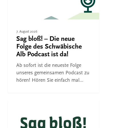
des
Schwäbische
Alb
Podcast
7. August 2026
ist
Sag bloß! – Die neue
da!
Folge des Schwäbische
Alb Podcast ist da!
Ab sofort ist die neueste Folge
unseres gemeinsamen Podcast zu
hören! Hören Sie einfach mal…
Sag
bloß!
FREIZEIT
–
Die