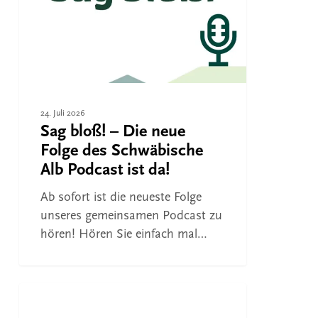
neue
Folge
des
Schwäbische
Alb
Podcast
24. Juli 2026
ist
Sag bloß! – Die neue
da!
Folge des Schwäbische
Alb Podcast ist da!
Ab sofort ist die neueste Folge
unseres gemeinsamen Podcast zu
hören! Hören Sie einfach mal…
Sag
bloß!
FREIZEIT