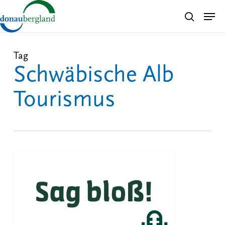
Skip
Men
search
to
Close
main
Menu
content
Tag
Schwäbische Alb
Tourismus
Sag
bloß!
FREIZEIT
–
Die
neue
Folge