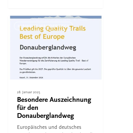
Besondere
Auszeichnung
HINWEISE WANDERWEGE
für
den
Donauberglandweg
28. Januar 2025
Besondere Auszeichnung
für den
Donauberglandweg
Europäisches und deutsches