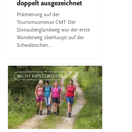
doppelt ausgezeichnet
Prämierung auf der
Tourismusmesse CMT Der
Donauberglandweg war der erste
Wanderweg überhaupt auf der
Schwäbischen…
Der
Donauberglandweg
NICHT KATEGORISIERT
als
Leading
Quality
Trail