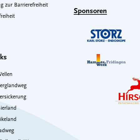
g zur Barrierefreiheit
Sponsoren
freiheit
nks
ellen
erglandweg
rsickerung
ierland
ikeland
adweg