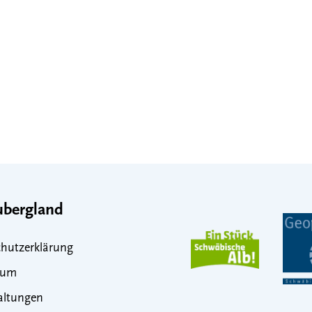
bergland
hutzerklärung
sum
altungen