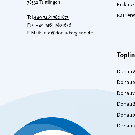
78532 Tuttlingen
Erklärun
Barriere
Tel.
+49 7461 7801675
Fax.
+49 7461 7801676
E-Mail:
info@donaubergland.de
Topli
DonauW
Donaub
Donauve
DonauB
Donaub
Donaur