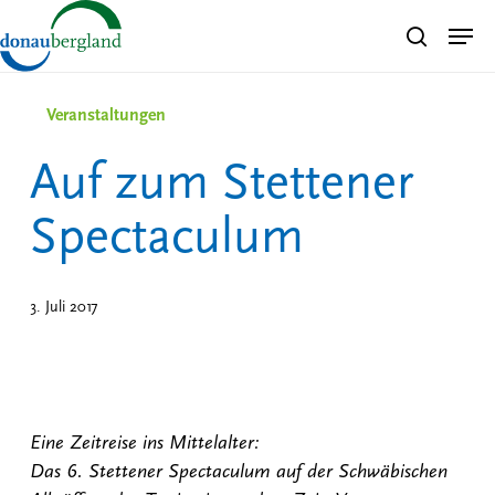
Skip
Men
search
to
Close
main
Menu
content
Veranstaltungen
Auf zum Stettener
Spectaculum
3. Juli 2017
Eine Zeitreise ins Mittelalter:
Das 6. Stettener Spectaculum auf der Schwäbischen