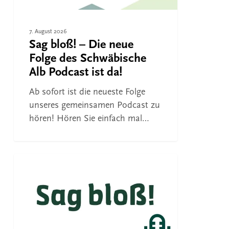
Alb
Podcast
7. August 2026
ist
Sag bloß! – Die neue
da!
Folge des Schwäbische
Alb Podcast ist da!
Ab sofort ist die neueste Folge
unseres gemeinsamen Podcast zu
hören! Hören Sie einfach mal…
Sag
bloß!
FREIZEIT
–
Die
neue
Folge