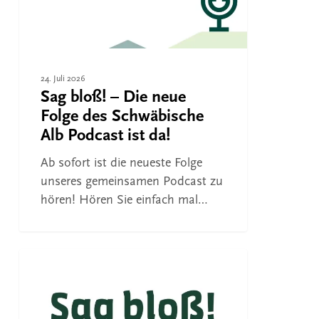
des
Schwäbische
Alb
Podcast
24. Juli 2026
ist
Sag bloß! – Die neue
da!
Folge des Schwäbische
Alb Podcast ist da!
Ab sofort ist die neueste Folge
unseres gemeinsamen Podcast zu
hören! Hören Sie einfach mal…
Sag
bloß!
FREIZEIT
–
Der