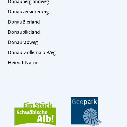
Donauberglandweg
Donauversickerung
DonauBierland
Donaubikeland
Donauradweg
Donau-Zollernalb-Weg
Heimat Natur