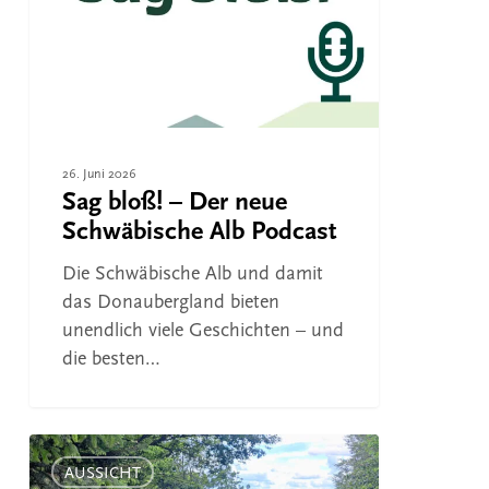
neue
Schwäbische
Alb
Podcast
26. Juni 2026
Sag bloß! – Der neue
Schwäbische Alb Podcast
Die Schwäbische Alb und damit
das Donaubergland bieten
unendlich viele Geschichten – und
die besten…
Wandergenuss
und
AUSSICHT