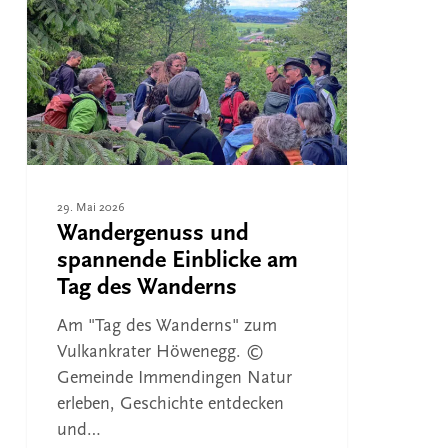
spannende
Einblicke
am
Tag
des
Wanderns
29. Mai 2026
Wandergenuss und
spannende Einblicke am
Tag des Wanderns
Am "Tag des Wanderns" zum
Vulkankrater Höwenegg. ©
Gemeinde Immendingen Natur
erleben, Geschichte entdecken
und…