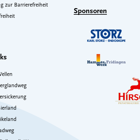
g zur Barrierefreiheit
Sponsoren
freiheit
nks
ellen
erglandweg
rsickerung
ierland
ikeland
adweg