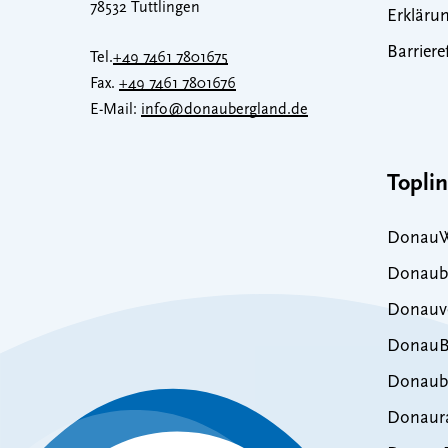
78532 Tuttlingen
Erklärun
Barriere
Tel.
+49 7461 7801675
Fax.
+49 7461 7801676
E-Mail:
info@donaubergland.de
Topli
DonauW
Donaub
Donauve
DonauB
Donaub
Donaur