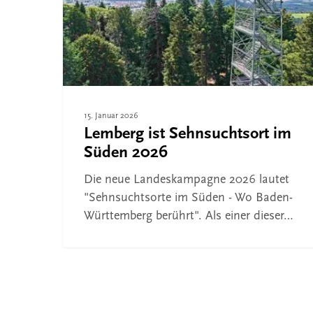
2026
Drücken Sie ENTER zum Suchen oder ESC, um 
15. Januar 2026
Lemberg ist Sehnsuchtsort im
Süden 2026
Die neue Landeskampagne 2026 lautet
"Sehnsuchtsorte im Süden - Wo Baden-
Württemberg berührt". Als einer dieser…