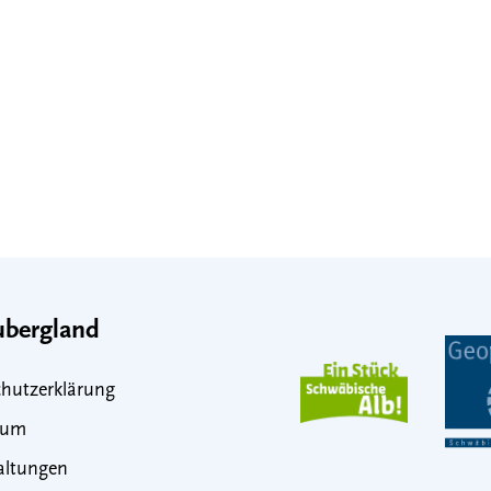
bergland
hutzerklärung
sum
altungen