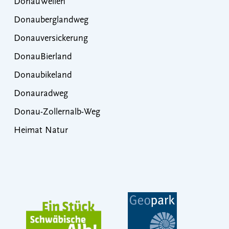
DonauWellen
Donauberglandweg
Donauversickerung
DonauBierland
Donaubikeland
Donauradweg
Donau-Zollernalb-Weg
Heimat Natur