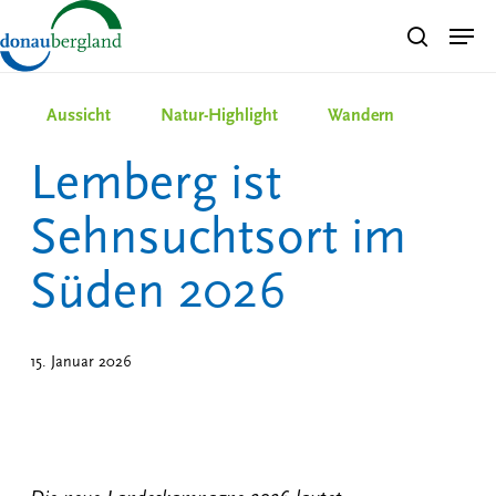
Skip
Men
search
to
Close
main
Menu
content
Aussicht
Natur-Highlight
Wandern
Lemberg ist
Sehnsuchtsort im
Süden 2026
15. Januar 2026