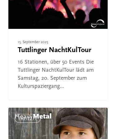
15. September 2025
Tuttlinger NachtKulTour
16 Stationen, über 50 Events Die
Tuttlinger NachtKulTour lädt am
Samstag, 20. September zum
Kulturspaziergang…
Donaubergland:
Hier
FREIZEIT
spielt
die