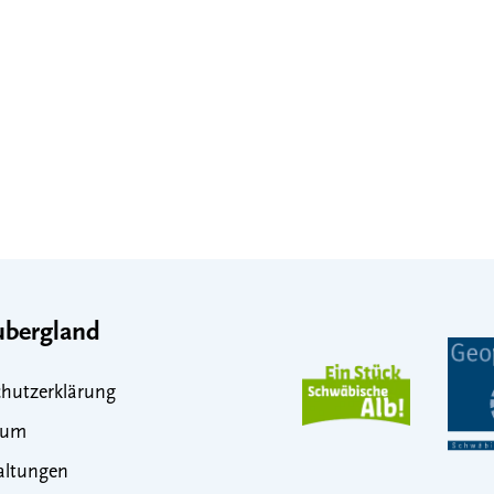
bergland
hutzerklärung
sum
altungen