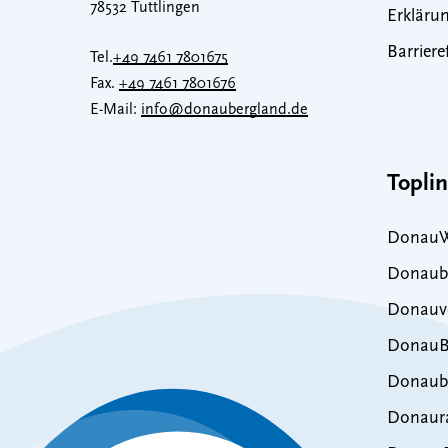
78532 Tuttlingen
Erklärun
Barriere
Tel.
+49 7461 7801675
Fax.
+49 7461 7801676
E-Mail:
info@donaubergland.de
Topli
DonauW
Donaub
Donauve
DonauB
Donaub
Donaur