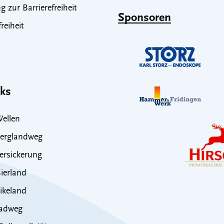
g zur Barrierefreiheit
Sponsoren
freiheit
nks
ellen
erglandweg
rsickerung
ierland
ikeland
adweg