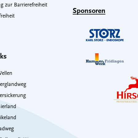
g zur Barrierefreiheit
Sponsoren
freiheit
nks
ellen
erglandweg
rsickerung
ierland
ikeland
adweg