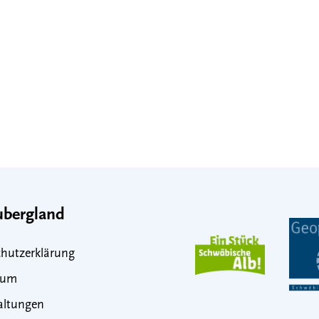
bergland
hutzerklärung
sum
altungen