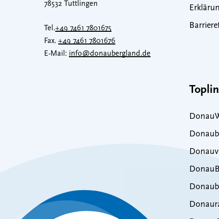
78532 Tuttlingen
Erklärun
Barriere
Tel.
+49 7461 7801675
Fax.
+49 7461 7801676
E-Mail:
info@donaubergland.de
Topli
DonauW
Donaub
Donauve
DonauB
Donaub
Donaur