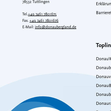
78532 Tuttlingen
Erklärun
Barriere
Tel.
+49 7461 7801675
Fax.
+49 7461 7801676
E-Mail:
info@donaubergland.de
Topli
DonauW
Donaub
Donauve
DonauB
Donaub
Donaur