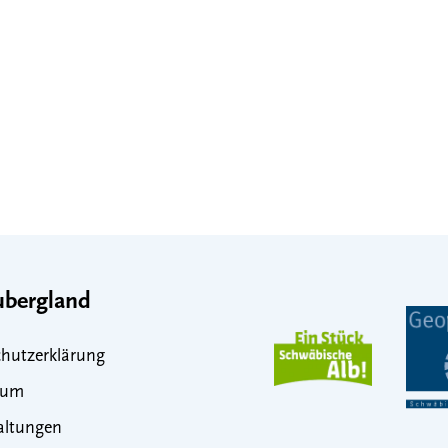
bergland
hutzerklärung
sum
altungen