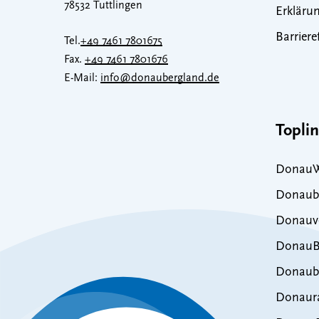
78532 Tuttlingen
Erklärun
Barriere
Tel.
+49 7461 7801675
Fax.
+49 7461 7801676
E-Mail:
info@donaubergland.de
Topli
DonauW
Donaub
Donauve
DonauB
Donaub
Donaur