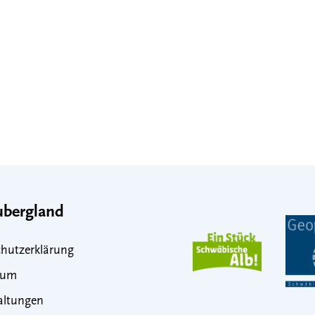
bergland
hutzerklärung
sum
altungen