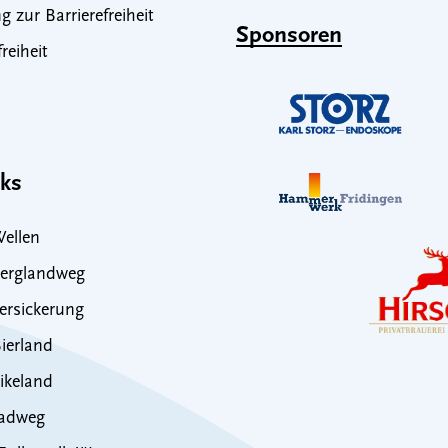
g zur Barrierefreiheit
Sponsoren
freiheit
nks
ellen
erglandweg
rsickerung
ierland
ikeland
adweg