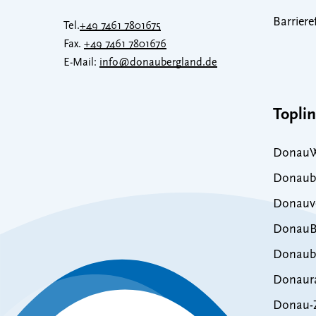
Barriere
Tel.
+49 7461 7801675
Fax.
+49 7461 7801676
E-Mail:
info@donaubergland.de
Topli
DonauW
Donaub
Donauve
DonauB
Donaub
Donaur
Donau-Z