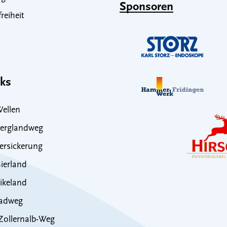
Sponsoren
freiheit
nks
ellen
erglandweg
rsickerung
ierland
ikeland
adweg
ollernalb-Weg