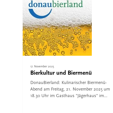
Drücken Sie ENTER zum Suchen oder ESC, um 
17. November 2025
Bierkultur und Biermenü
DonauBierland: Kulinarischer Biermenü-
Abend am Freitag, 21. November 2025 um
18.30 Uhr im Gasthaus "Jägerhaus" im…