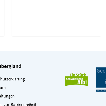
bergland
hutzerklärung
sum
altungen
g zur Barrierefreiheit