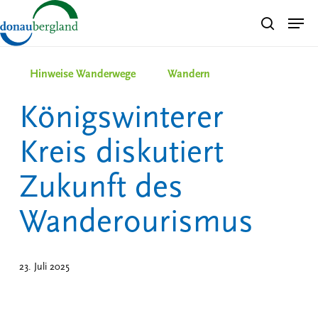
Skip
Men
search
to
Close
main
Menu
content
Hinweise Wanderwege
Wandern
Königswinterer
Kreis diskutiert
Zukunft des
Wanderourismus
23. Juli 2025