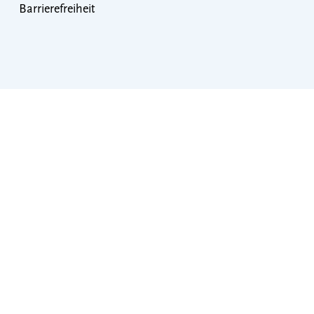
Barrierefreiheit
Toplinks
DonauWellen
Donauberglandweg
Donauversickerung
DonauBierland
Donaubikeland
Donauradweg
Donau-Zollernalb-Weg