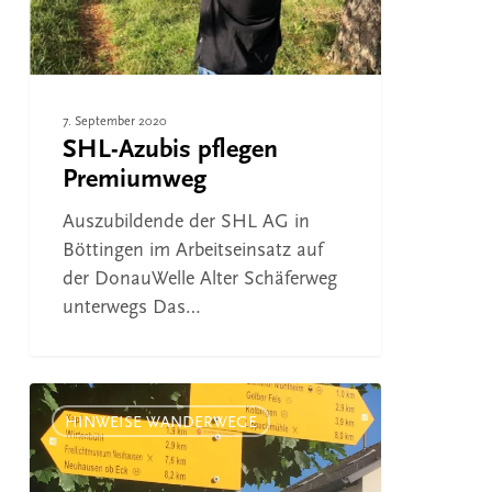
7. September 2020
SHL-Azubis pflegen
Premiumweg
Auszubildende der SHL AG in
Böttingen im Arbeitseinsatz auf
der DonauWelle Alter Schäferweg
unterwegs Das…
Spazierengehen
und
HINWEISE WANDERWEGE
Wandern
daheim