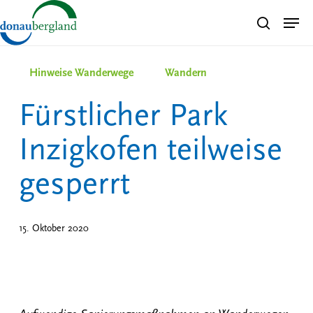
Skip
Men
search
to
Close
main
Menu
content
Hinweise Wanderwege
Wandern
Fürstlicher Park
Inzigkofen teilweise
gesperrt
15. Oktober 2020