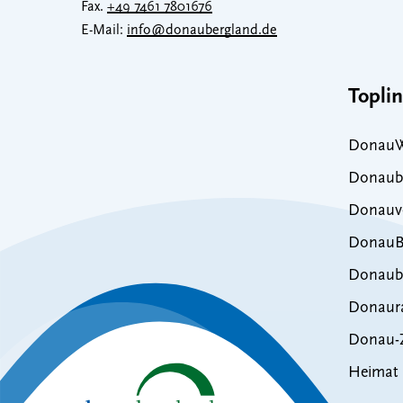
Fax.
+49 7461 7801676
E-Mail:
info@donaubergland.de
Topli
DonauW
Donaub
Donauve
DonauB
Donaub
Donaur
Donau-Z
Heimat