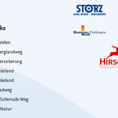
nks
ellen
erglandweg
rsickerung
ierland
ikeland
adweg
ollernalb-Weg
 Natur