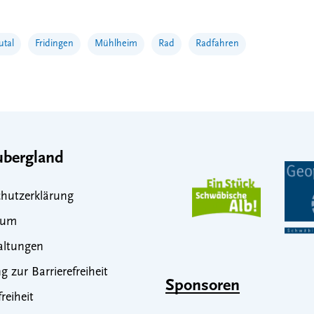
tal
Fridingen
Mühlheim
Rad
Radfahren
bergland
hutzerklärung
sum
altungen
g zur Barrierefreiheit
Sponsoren
freiheit