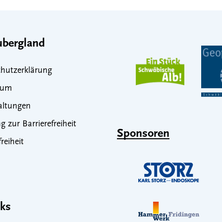
bergland
hutzerklärung
sum
altungen
g zur Barrierefreiheit
Sponsoren
freiheit
nks