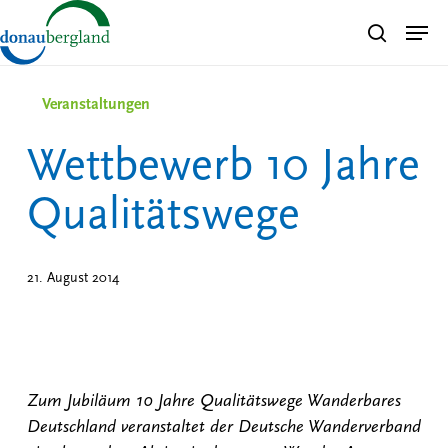
Skip
Men
search
to
Close
main
Menu
content
Veranstaltungen
Wettbewerb 10 Jahre
Qualitätswege
21. August 2014
Zum Jubiläum 10 Jahre Qualitätswege Wanderbares
Deutschland veranstaltet der Deutsche Wanderverband