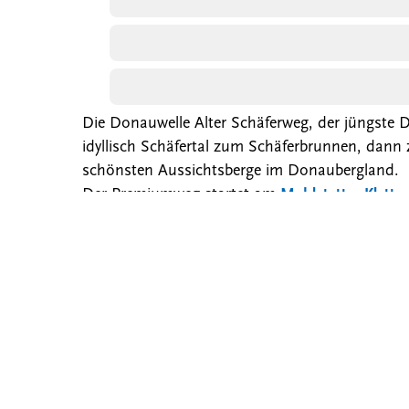
Die Donauwelle Alter Schäferweg, der jüngste
idyllisch Schäfertal zum Schäferbrunnen, dan
schönsten Aussichtsberge im Donaubergland.
Der Premiumweg startet am
Mahlstetter Klette
Kontakt
Donau
Donaubergland Marketing und
Datensc
Tourismus
Impres
GmbH Tuttlingen
Veranst