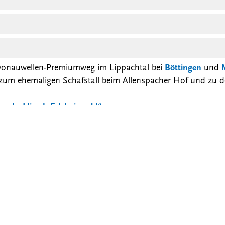
 Donauwellen-Premiumweg im Lippachtal bei
Böttingen
und
n zum ehemaligen Schafstall beim Allenspacher Hof und zu
rpark „Hirsch-Erlebniswald“
.
bergland
hutzerklärung
sum
altungen