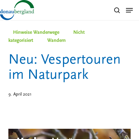
Skip
Men
search
to
Close
main
Menu
content
Hinweise Wanderwege
Nicht
kategorisiert
Wandern
Neu: Vespertouren
im Naturpark
9. April 2021