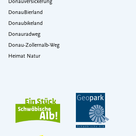
Donauversickerung
DonauBierland
Donaubikeland
Donauradweg
Donau-Zollernalb-Weg
Heimat Natur