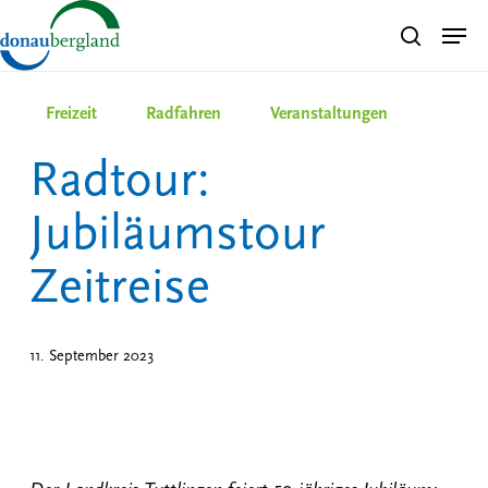
Skip
Men
search
to
Close
main
Menu
content
Freizeit
Radfahren
Veranstaltungen
Radtour:
Jubiläumstour
Zeitreise
11. September 2023