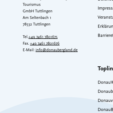
Tourismus
Impres
GmbH Tuttlingen
Veranst
Am Seltenbach 1
78532 Tuttlingen
Erklärun
Barriere
Tel.
+49 7461 7801675
Fax.
+49 7461 7801676
E-Mail:
info@donaubergland.de
Topli
DonauW
Donaub
Donauve
DonauB