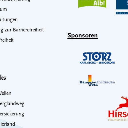
sum
altungen
g zur Barrierefreiheit
Sponsoren
freiheit
nks
ellen
erglandweg
rsickerung
ierland