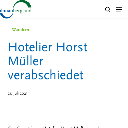
Skip
Men
search
to
Close
main
Menu
content
Wandern
Hotelier Horst
Müller
verabschiedet
21. Juli 2021