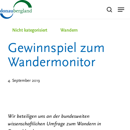
Skip
Men
search
to
Close
main
Menu
content
Nicht kategorisiert
Wandern
Gewinnspiel zum
Wandermonitor
4. September 2019
Wir beteiligen uns an der bundesweiten
wissenschaftlichen Umfrage zum Wandern in