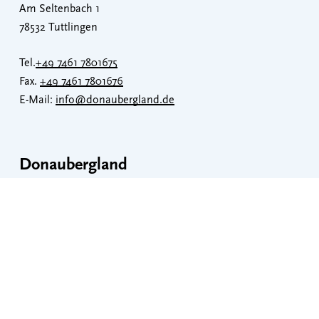
Am Seltenbach 1
78532 Tuttlingen
Tel.
+49 7461 7801675
Fax.
+49 7461 7801676
E-Mail:
info@donaubergland.de
Donaubergland
Datenschutzerklärung
Impressum
Veranstaltungen
Erklärung zur Barrierefreiheit
Barrierefreiheit