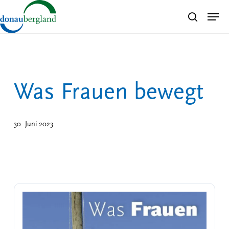
Skip
Men
search
to
Close
main
Menu
content
Was Frauen bewegt
30. Juni 2023