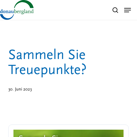
Skip
Men
search
to
Close
main
Menu
content
Sammeln Sie
Treuepunkte?
30. Juni 2023