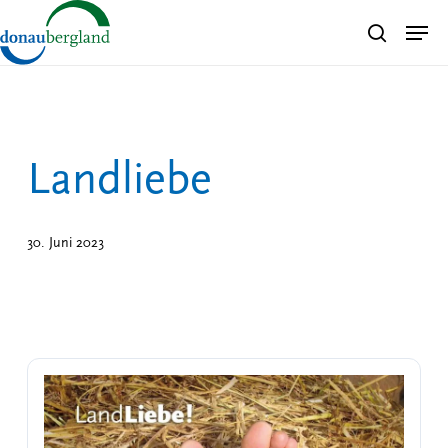
Skip
Men
search
to
Close
main
Menu
content
Landliebe
30. Juni 2023