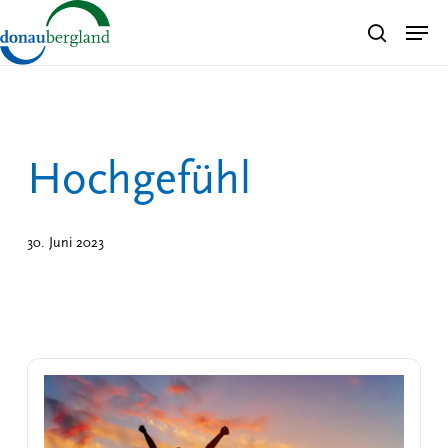
Skip
Men
search
to
Close
main
Menu
content
Hochgefühl
30. Juni 2023