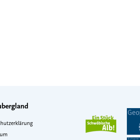
bergland
hutzerklärung
sum