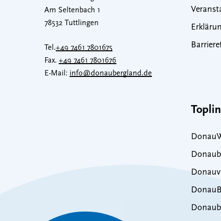
Veranst
Am Seltenbach 1
78532 Tuttlingen
Erklärun
Barriere
Tel.
+49 7461 7801675
Fax.
+49 7461 7801676
E-Mail:
info@donaubergland.de
Topli
DonauW
Donaub
Donauve
DonauB
Donaub