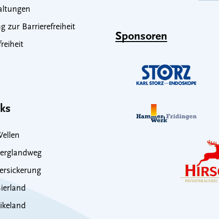
altungen
g zur Barrierefreiheit
Sponsoren
freiheit
nks
ellen
erglandweg
rsickerung
ierland
ikeland